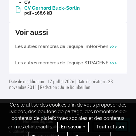
CV
CV Gerhard Buck-Sorlin
pdf - 168,6 kB
Voir aussi
Les autres membres de l'équipe ImHorPhen
>>>
Les autres membres de l'équipe STRAGENE
>>>
Date de modification : 17 juillet 2026 | Date de création : 28
novembre 2011 | Rédaction : Julie Bourbeillon
Ce site utilise des cookies afin de vous proposer des
vidéos, des boutons de partage, des remontées de
© INRAE 2022
Actualités
www.inrae.fr
Contact
Crédits
contenus de plateformes sociales et des contenus
Mentions legales
animés et interactifs.
En savoir +
Tout refuser
Conditions générales
Re
d'utilisation