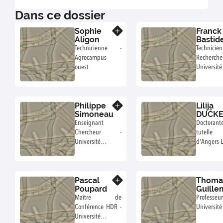
Dans ce dossier
Sophie
Franck
En savoir plus
Aligon
Bastid
Technicienne -
Techni
Agrocampus
Reche
ouest
Université
Philippe
Lilija
En savoir plus
Simoneau
DUČK
Enseignant
Doctoran
Chercheur -
tutelle 
Université
d'Angers-L
d'Angers
Universi
Scien
Technologi
Pascal
Thoma
En savoir plus
Poupard
Guille
Maître de
Profe
Conférence HDR -
Université
Université