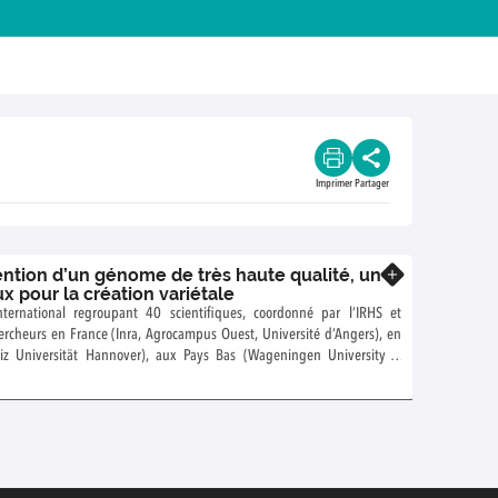
Imprimer
Partager
ention d’un génome de très haute qualité, un
En savoir plus
ux pour la création variétale
ternational regroupant 40 scientifiques, coordonné par l’IRHS et
ercheurs en France (Inra, Agrocampus Ouest, Université d’Angers), en
iz Universität Hannover), aux Pays Bas (Wageningen University &
lgique (ILVO Instituut voor Landbouw), en Russie (Russian State
ity) et au Japon (Osaka Institute of Technology) a pu obtenir un
 de très haute qualité, en combinant les dernières technologies de
ADN à celles de la cartographie classique. Ce génome permet aux
r une nouvelle vision sur la composition et l’évolution du génome du
 de nouvelles perspectives pour la création de nouvelles variétés,