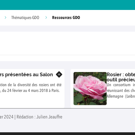
Ressources GDO
Thématiques-GDO
rs présentées au Salon
Rosier : obt
En savoir plus
outil précie
tion de la diversité des rosiers ont été
Un consortium in
e, du 24 février au 4 mars 2018 à Paris.
réunissant des ch
Allemagne (Leibn
Research), en Be
Agrarian Univers
génome du rosier
ier 2024 | Rédaction : Julien Jeauffre
séquençage de l’
chercheurs d’avoi
rosier, et ouvre