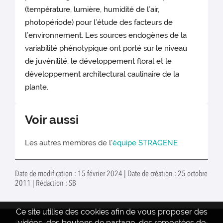
(température, lumière, humidité de l’air,
photopériode) pour l’étude des facteurs de
l’environnement. Les sources endogènes de la
variabilité phénotypique ont porté sur le niveau
de juvénilité, le développement floral et le
développement architectural caulinaire de la
plante.
Voir aussi
Les autres membres de l'
équipe STRAGENE
Date de modification : 15 février 2024 | Date de création : 25 octobre
2011 | Rédaction : SB
Ce site utilise des cookies afin de vous proposer des
vidéos, des boutons de partage, des remontées de