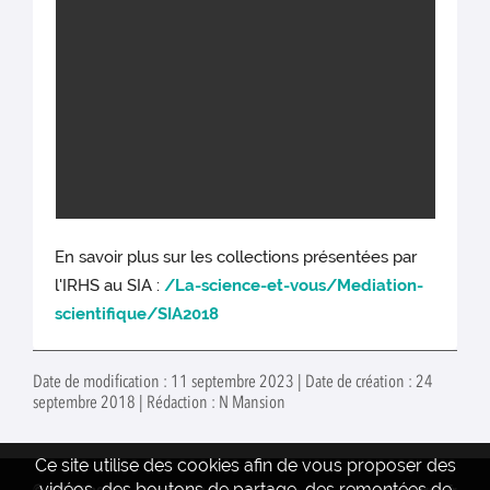
En savoir plus sur les collections présentées par
l'IRHS au SIA :
/La-science-et-vous/Mediation-
scientifique/SIA2018
Date de modification : 11 septembre 2023 | Date de création : 24
septembre 2018 | Rédaction : N Mansion
Ce site utilise des cookies afin de vous proposer des
vidéos, des boutons de partage, des remontées de