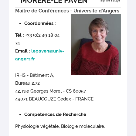
MORERE-LE PAVEN
Imprimer
Partager
Maître de Conférences - Université d'Angers
Coordonnées :
Tél :
+33 (0)2 49 18 04
74
Email :
lepaven@univ-
angers.fr
IRHS - Bâtiment A,
Bureau 2.72
42, rue Georges Morel - CS 60057
49071 BEAUCOUZE Cedex - FRANCE
Compétences de Recherche :
Physiologie végétale, Biologie moléculaire.