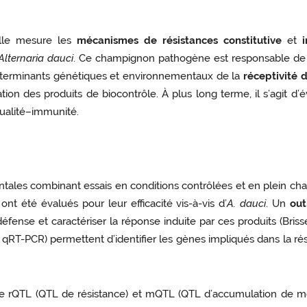
lle mesure les
mécanismes de résistances constitutive
et
Alternaria dauci
. Ce champignon pathogène est responsable de l’A
 déterminants génétiques et environnementaux de la
réceptivité 
ation des produits de biocontrôle. À plus long terme, il s’agit d’
qualité–immunité.
ales combinant essais en conditions contrôlées et en plein ch
ont été évalués pour leur efficacité vis-à-vis d’
A. dauci
. Un
out
nse et caractériser la réponse induite par ces produits (Brisset e
T-PCR) permettent d’identifier les gènes impliqués dans la rési
e rQTL (QTL de résistance) et mQTL (QTL d’accumulation de mét