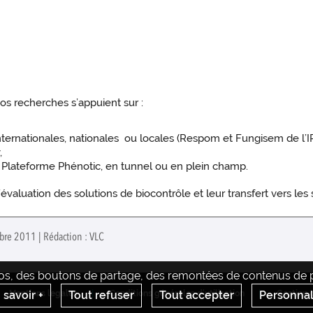
os recherches s’appuient sur :
internationales, nationales ou locales (Respom et Fungisem de l’
,
a Plateforme Phénotic, en tunnel ou en plein champ.
’évaluation des solutions de biocontrôle et leur transfert vers le
bre 2011 | Rédaction : VLC
déos, des boutons de partage, des remontées de contenus de pl
 savoir +
Tout refuser
Tout accepter
Personnal
Mentions legales
Conditions générales d'utilisation
Gestion 