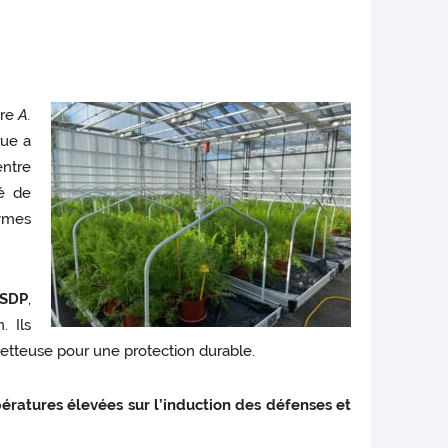
tre
A.
rue a
entre
té de
zymes
 SDP
,
. Ils
etteuse pour une protection durable.
ératures élevées sur l’induction des défenses et