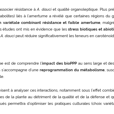
associer résistance à
A. dauci
et qualité organoleptique. Plus pr
bolites) liés à l’amertume a révélé que certaines régions du
on variétale combinant résistance et faible amertume
, malgr
 nos études ont mis en évidence que les
stress biotiques et abio
r
A. dauci
peut réduire significativement les teneurs en caroténoïdes
ipe est de comprendre l’
impact des bioPPP
au sens large et de
es s’accompagne d’une
reprogrammation du métabolisme
, sus
le.
r visent à analyser ces interactions, notamment sous l’effet com
ces de la plante au détriment de la qualité et de la défense et q
és permettra d’optimiser les pratiques culturales (choix variét