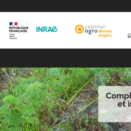
Complé
et 