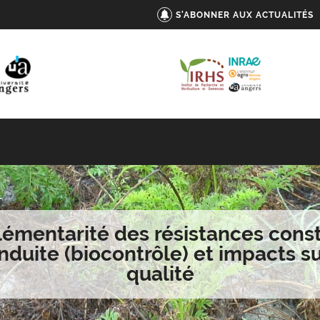
S'ABONNER AUX ACTUALITÉS
mentarité des résistances const
induite (biocontrôle) et impacts su
qualité