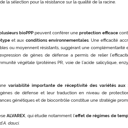
 la sélection pour la résistance sur la qualité de la racine.
plusieurs bioPPP
peuvent conférer une
protection
efficace
con
otype
et aux
conditions
environnementales
. Une efficacité acc
bles ou moyennent résistants, suggérant une complémentarité 
l’expression de gènes de défense a permis de relier l’efficaci
’immunité végétale (protéines PR, voie de l’acide salicylique, en
 une
variabilité importante de réceptivité des variétés aux
s gènes de défense et leur traduction en niveau de protection
ances génétiques et de biocontrôle constitue une stratégie prom
hèse
ALVAREX
, qui étudie notamment l’
effet de régimes de temp
d’
A. dauci.