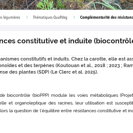
Complémentarité des résistances
ces légumières
Thématiques-QuaRVeg
es constitutive et induite (biocontrôle
ismes constitutifs et induits. Chez la carotte, elle est a
noïdes et des terpènes (Koutouan et al., 2018 ; 2023 ; Ram
nse des plantes (SDP) (Le Clerc et al. 2025).
s de biocontrôle (bioPPP) module les voies métaboliques (Pro
elle et organoleptique des racines, leur utilisation est susce
rs la question de l’équilibre entre résistances constitutive et ind