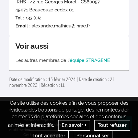
IRHS - 42 rue Georges Morel - CS60057
49071 Beaucouzé cedex 01
Tel :
+33 (0)2
Email :
alexandre.mathieu@inrae.fr
Voir aussi
Les autres membres de l'
équipe STRAGENE
Date de modification : 15 février 2024 | Date de création : 21
novembre 2023 | Rédaction : LL
Ce site utilise des cookies afin de vous proposer des
vidéos, des boutons de partage, des remontées de
© INRAE 2022
Actualités
www.inrae.fr
Contact
Crédits
contenus de plateformes sociales et des contenus
Mentions legales
animés et interactifs.
En savoir +
Tout refuser
Conditions générales
Re
d'utilisation
Tout accepter
Personnaliser
Gestion des cookies